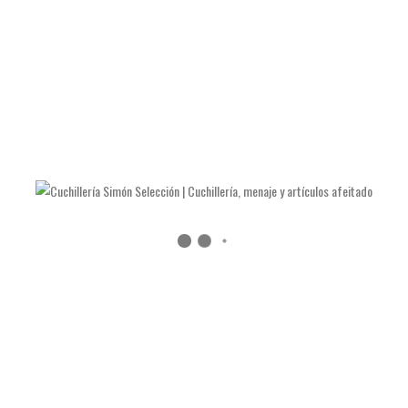
LAS NAVAJAS DE JULIÁN GALVÁN HELLÍN
COMO AFILAR TIJERAS Y ALICATES DE MANICURA
COMO AFILAR UN CUCHILLO DE COCINA