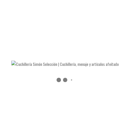
Peso:
87 gramos.
Garantía
2 años.
Precio 129€
TAMBIÉN TE RECOMENDAMOS…
CEBOLLERO DAMASCO TAKESHI SAJI
Cuchillo cebollero en acero de damasco de 25cm de hoja tamaño
oficial del maestro artesano cuchillero Takeshi Saji en acero
Aogami superblue de 60 capas con mangos de hueso torneados
y virolas de cobre clavadas a mano de hoja enteriza envejecida