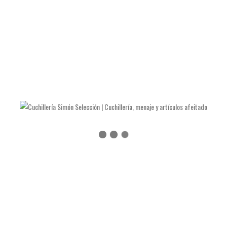
LAS NAVAJAS DE JULIÁN GALVÁN HELLÍN
COMO AFILAR TIJERAS Y ALICATES DE MANICURA
COMO AFILAR UN CUCHILLO DE COCINA