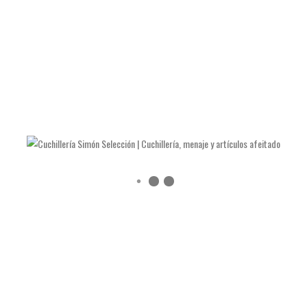
LAS NAVAJAS DE JULIÁN GALVÁN HELLÍN
COMO AFILAR TIJERAS Y ALICATES DE MANICURA
COMO AFILAR UN CUCHILLO DE COCINA