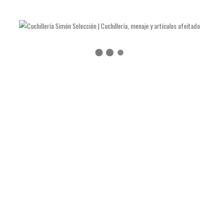
LAS NAVAJAS DE JULIÁN GALVÁN HELLÍN
Catálogo online
Ver catálogo (Español)
See catalog (English)