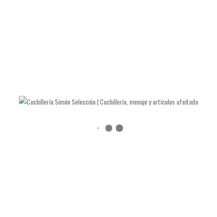
LAS NAVAJAS DE JULIÁN GALVÁN HELLÍN
COMO AFILAR TIJERAS Y ALICATES DE MANICURA
COMO AFILAR UN CUCHILLO DE COCINA