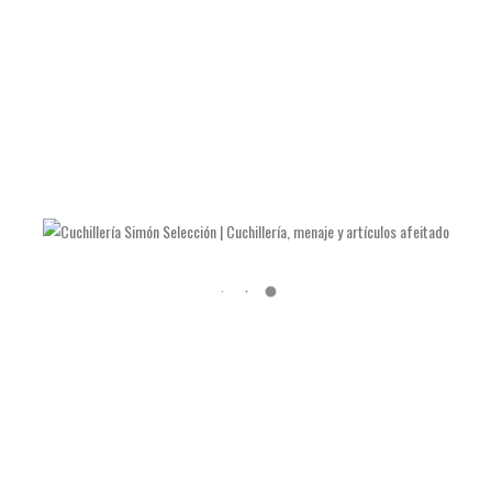
LAS NAVAJAS DE JULIÁN GALVÁN HELLÍN
COMO AFILAR TIJERAS Y ALICATES DE MANICURA
COMO AFILAR UN CUCHILLO DE COCINA