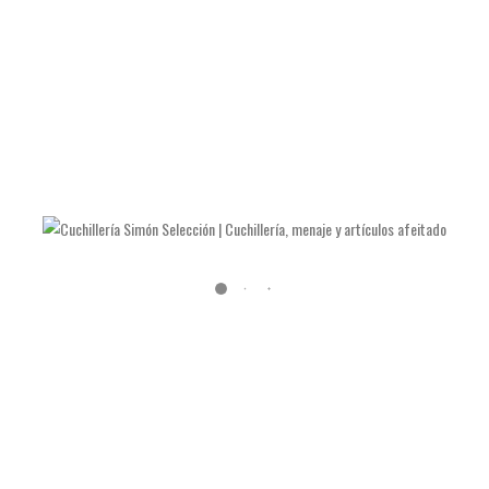
LAS NAVAJAS DE JULIÁN GALVÁN HELLÍN
COMO AFILAR TIJERAS Y ALICATES DE MANICURA
COMO AFILAR UN CUCHILLO DE COCINA