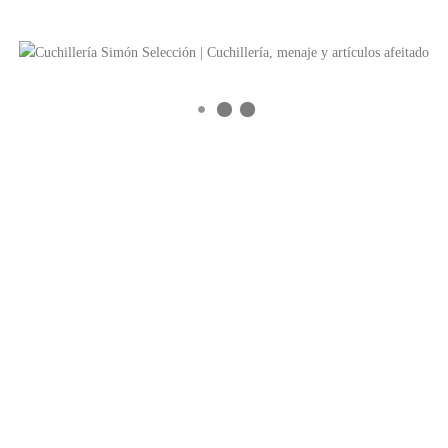
Catálogo online
Ver catálogo (Español)
See catalog (English)