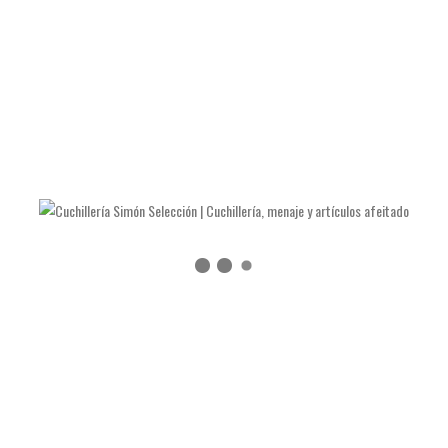
LAS NAVAJAS DE JULIÁN GALVÁN HELLÍN
COMO AFILAR TIJERAS Y ALICATES DE MANICURA
COMO AFILAR UN CUCHILLO DE COCINA