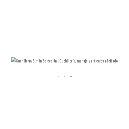
LAS NAVAJAS DE JULIÁN GALVÁN HELLÍN
COMO AFILAR TIJERAS Y ALICATES DE MANICURA
COMO AFILAR UN CUCHILLO DE COCINA