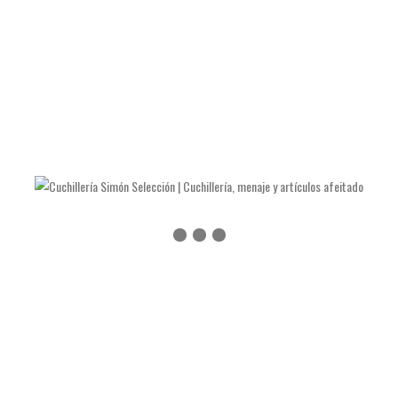
LAS NAVAJAS DE JULIÁN GALVÁN HELLÍN
COMO AFILAR TIJERAS Y ALICATES DE MANICURA
COMO AFILAR UN CUCHILLO DE COCINA