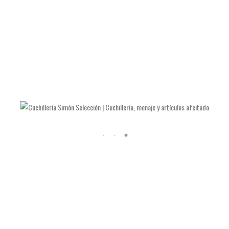
LAS NAVAJAS DE JULIÁN GALVÁN HELLÍN
COMO AFILAR TIJERAS Y ALICATES DE MANICURA
COMO AFILAR UN CUCHILLO DE COCINA