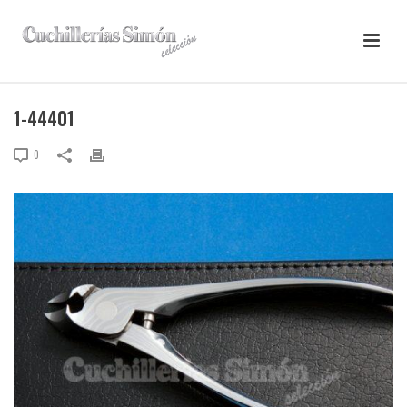
1-44401
0