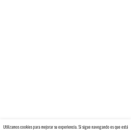
CONTACTO
Cuchillerías Simón Selección
Virgen de los peligros - 10. Madrid-España
(+34) 649 267 052
info@cuchilleriasimon.es
Catálogo online
Ver catálogo (Español)
See catalog (English)
Utilizamos cookies para mejorar su experiencia. Si sigue navegando es que está