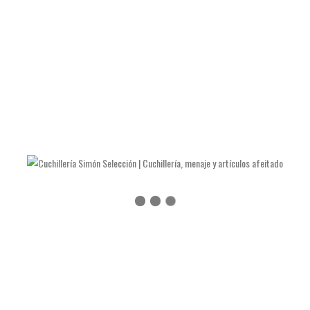
LOS CINCO CUCHILLOS DE COCINA JAPONESES MÁS ÚTILES
LAS NAVAJAS DE JULIÁN GALVÁN HELLÍN
COMO AFILAR TIJERAS Y ALICATES DE MANICURA
COMO AFILAR UN CUCHILLO DE COCINA