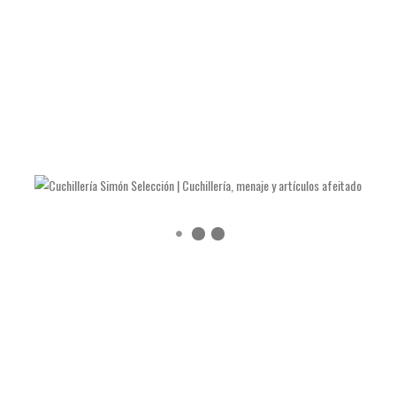
LAS NAVAJAS DE JULIÁN GALVÁN HELLÍN
COMO AFILAR TIJERAS Y ALICATES DE MANICURA
COMO AFILAR UN CUCHILLO DE COCINA