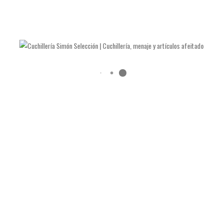
Realizado en:
Acero forjado y micarta
Funda Piel:
Incluida.
Longitud de hoja:
125 milímetros.
Longitud total:
225 milímetros.
Peso:
81 gramos.
Precio 179€
TAMBIÉN TE RECOMENDAMOS…
CUCHILLO KUROSAKI OLMO PETTY