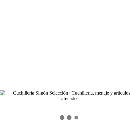
ciervo. Una navaja Faca de Julián Galván realizada en acero
forjado tamaño superior.
MOZÁRABE JULIÁN GALVÁN CIERVO
Navaja Mozárabe Cincelada Julián Galván realizada a mano
con hojas cortadas y forjadas a mano, palanquillas de acero
macizo, virolas macizas de alpaca plateada y muelle interior
trabajado a lima en zig-zag. Empuñaduras clavadas con cabeza
redondeada