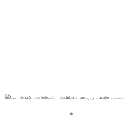
Fabricado en:
Japón
Realizado de:
Cerámica y diamante.
Longitud total:
35 milímetros.
Ancho:
22 milímetros.
Peso:
14 gramos.
Precio 44€
TAMBIÉN TE RECOMENDAMOS…