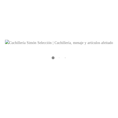
ÁQUINA AFEITAR CLÁSICA
CERRADA 2P
a de afeitar clásica mango corto
so con peine cerrado de 2 piezas
ica. Fabricada en Alemania por
ur, empresa perteneciente a la
pañía Dovo. Una máquina de
r clásica segura y cómoda gracias
u sistema de peine solidario al
mango.