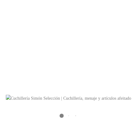
DETALLE DEL PRODUCTO
Fabricado en:
Alemania
Realizado en:
Acero inoxidable y fibra
Longitud:
215 milímetros
Peso:
42 gramos.
Garantía
2 años.
Precio 22€
TAMBIÉN TE RECOMENDAMOS…