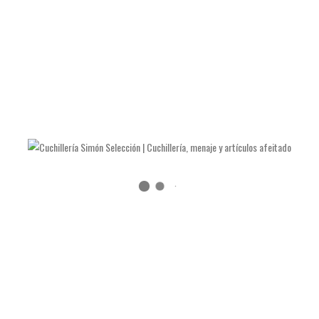
Peso:
64 gramos.
Precio 39€
TAMBIÉN TE RECOMENDAMOS…
PAQUETE 10 CUCHILLAS DOVO
Paquete de diez hojas de afeitar clásicas rectangulares con
recubrimiento de platino. Estas cuchillas fabricadas en Alemania
por la casa Merkur, son excelentes por su suavidad de corte y
duración y las preferidas por muchos de nuestros clientes.