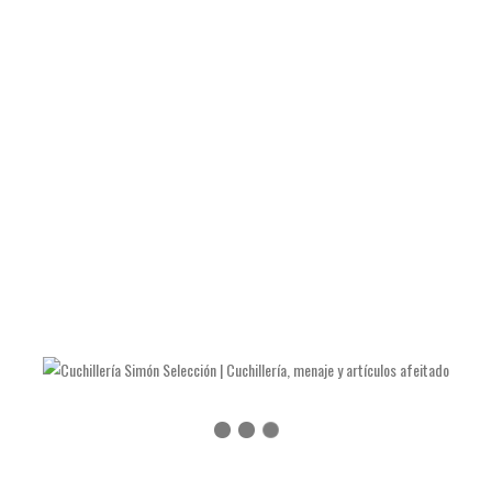
DETALLE DEL PRODUCTO
Fabricado en:
Alemania
Material:
Acero macizo satinado.
Válida para:
romper y abrir nueces.
Peso:
304 gramos.
Garantía
5 años.
Precio 79€
TAMBIÉN TE RECOMENDAMOS…