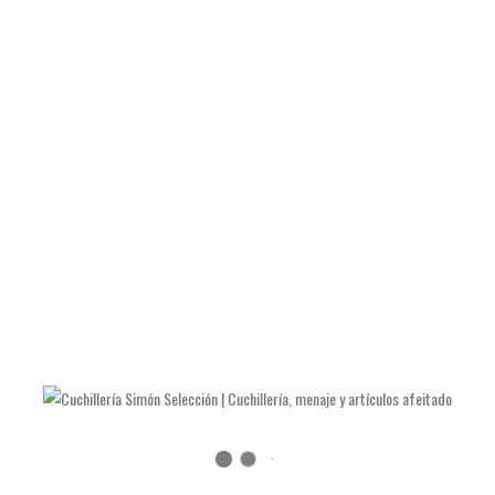
DETALLE DEL PRODUCTO
Fabricado en:
Alemania
Material:
Acero inoxidable cromargan.
Diámetro:
70 milímetros.
Peso:
24 gramos.
Garantía
2 años.
Precio 19€
TAMBIÉN TE RECOMENDAMOS…