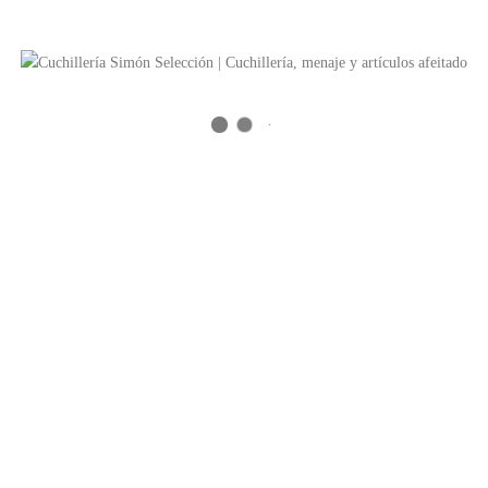
Longitud-altura:
110 milímetros.
Peso:
49 gramos.
Garantía
2 años.
Precio 38€
TAMBIÉN TE RECOMENDAMOS…
MEDIDOR JIGGER CÓCTEL 1 Y 3 ONZAS
Medidor de cóctel para bebidas alcohólicas de una onza y tres
onzas de doble capacidad realizado en acero puro inoxidable. Un
medidor o Jigger con forma de reloj de arena muy estable y de