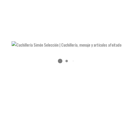
A COCINA EMPLATAR RECTA 20CM
PINZA ESPINAS LARGA RECT
 de cocina para emplatar de 20
Pinza para quitar las espinas
metros de longitud total de acero
pescado fabricada en acero te
dable y zona central rallada para
inoxidable de precisión con 
 agarre con estrías en el interior
oblicua recta con biselado cer
a punta para excelente sujeción.
tamaño largo para salmón, roda
lubina.