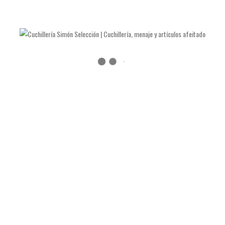
Realizado en:
Acero forjado T12 y cuwerno de cebú
Tamaño de las hojas:
115 milímetros.
Longitud total:
234 milímetros.
Estuche de presentación:
Sí, de cartón.
Peso total:
642 gramos.
Garantía:
2 años.
Precio 798€
TAMBIÉN TE RECOMENDAMOS…
TRINCHANTE CORTO SIMÓN PRO MICARTA